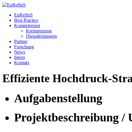
EuReffuS
Best Practice
Kompetenzen
Kreisprozesse
Dienstleistungen
Partner
Forschung
News
Intern
Kontakt
Effiziente
Hochdruck-Stra
Aufgabenstellung
Projektbeschreibung /